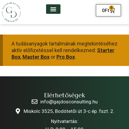
0
0
Ft
A tudásanyagok tartalmának megtekintéséhez
aktív előfizetéssel kell rendelkezned:
Starter
Box
,
Master Box
or
Pro Box
.
Elérhetőségek
info@gajdosconsulting.hu
Miskolc 3525, Bodótetői út 3-c ép. fszt. 2.
Nyitvatartás: